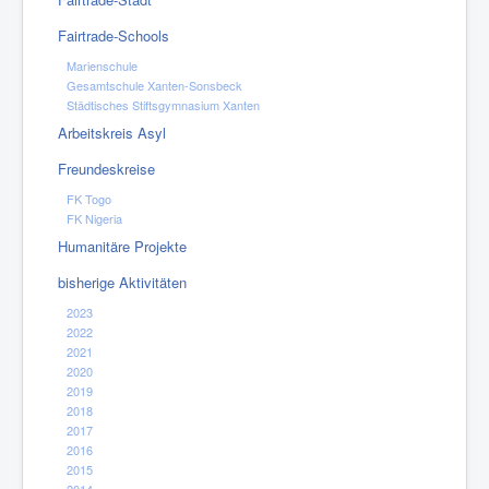
Fairtrade-Schools
Marienschule
Gesamtschule Xanten-Sonsbeck
Städtisches Stiftsgymnasium Xanten
Arbeitskreis Asyl
Freundeskreise
FK Togo
FK Nigeria
Humanitäre Projekte
bisherige Aktivitäten
2023
2022
2021
2020
2019
2018
2017
2016
2015
2014