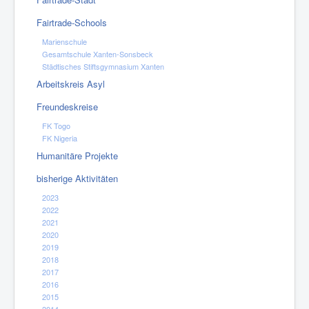
Fairtrade-Schools
Marienschule
Gesamtschule Xanten-Sonsbeck
Städtisches Stiftsgymnasium Xanten
Arbeitskreis Asyl
Freundeskreise
FK Togo
FK Nigeria
Humanitäre Projekte
bisherige Aktivitäten
2023
2022
2021
2020
2019
2018
2017
2016
2015
2014