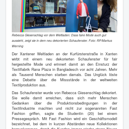
Rebecca Giesenschlag vor dem Weltladen: Dass faire Mode auch gut
aussieht, zeigt sie in dem neu dekorierten Schaufenster.
Foto: RP/Markus
Werning
Der Xantener Weltladen an der Kurfürstenstraße in Xanten
wirbt mit einem neu dekorierten Schaufenster für fair
hergestellte Mode und erinnert damit an den Einsturz der
Textilfabrik Rana Plaza in Bangladesch vor acht Jahren. Mehr
als Tausend Menschen starben damals. Das Unglück löste
eine Debatte über die Missstände in der weltweiten
Textilproduktion aus.
Das Schaufenster wurde von Rebecca Giesenschlag dekoriert.
Sie wolle damit erreichen, dass sich mehr Menschen
Gedanken über die Produktionsbedingungen in der
Textilindustrie machten und nicht zur sogenannten Fast
Fashion griffen, sagte die Studentin (20) bei einem
Pressegespräch. Mit Fast Fashion wird ein Geschäftsmodell
bezeichnet, bei dem in kurzen Abständen neue Kollektionen
herauskommen, damit die Kunden immer wieder etwas Neues